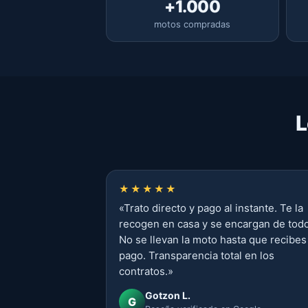
+1.000
motos compradas
L
★★★★★
«
Trato directo y pago al instante. Te la
recogen en casa y se encargan de todo
No se llevan la moto hasta que recibes
pago. Transparencia total en los
contratos.
»
Gotzon L.
G