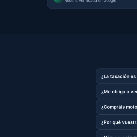
Reseña verificada en Google
¿La tasación es 
¿Me obliga a ve
¿Compráis motos
¿Por qué vuestr