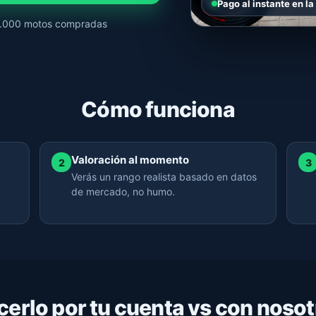
Pago al instante en la
+1.000 motos compradas
Cómo funciona
Valoración al momento
2
3
Verás un rango realista basado en datos
de mercado, no humo.
cerlo por tu cuenta vs con nosot