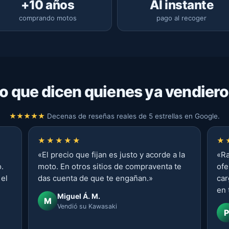
+10 años
Al instante
comprando motos
pago al recoger
o que dicen quienes ya vendier
★★★★★
Decenas de reseñas reales de 5 estrellas en Google.
★★★★★
★
«
El precio que fijan es justo y acorde a la
«
Ra
.
moto. En otros sitios de compraventa te
ofe
 el
das cuenta de que te engañan.
»
car
en 
Miguel Á. M.
M
Vendió su Kawasaki
P