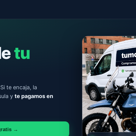
le
tu
Si te encaja, la
sula y
te pagamos en
gratis →